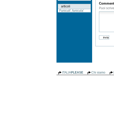
Commen
articoli
Puoi scriv
Funiculi', funicula'
ITALIA
PLEASE
Chi siamo