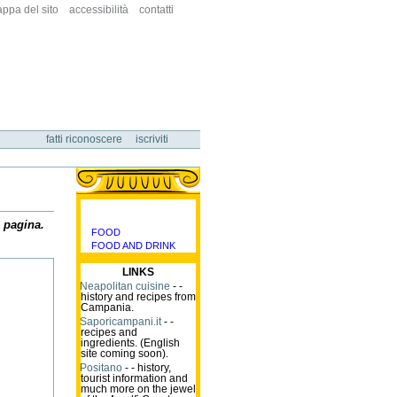
ppa del sito
accessibilità
contatti
fatti riconoscere
iscriviti
a pagina.
FOOD
categorie
FOOD AND DRINK
LINKS
Neapolitan cuisine
- -
history and recipes from
Campania.
Saporicampani.it
- -
recipes and
ingredients. (English
site coming soon).
Positano
- - history,
tourist information and
much more on the jewel