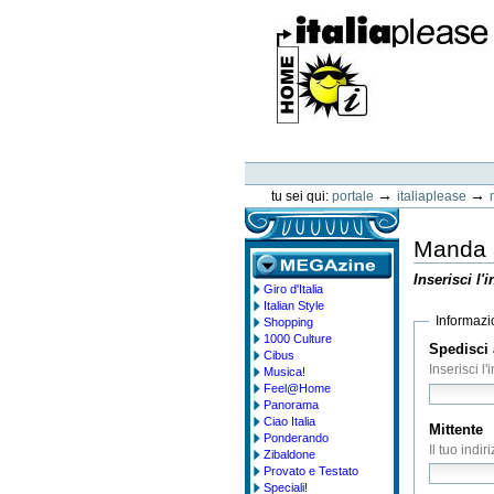
Vai
ai
contenuti.
|
Spostati
sulla
navigazione
ItaliaPlease
Strumenti
personali
→
→
tu sei qui:
portale
italiaplease
Manda a
Inserisci l'
Giro d'Italia
megazine
Italian Style
Informazio
Shopping
1000 Culture
Spedisci 
Cibus
Inserisci l
Musica!
Feel@Home
Panorama
Ciao Italia
Mittente
Ponderando
Il tuo indir
Zibaldone
Provato e Testato
Speciali!