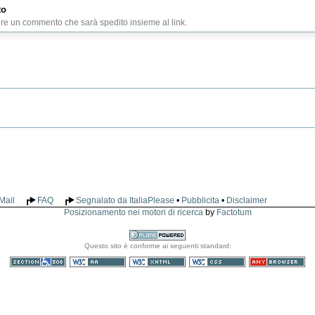
to
ere un commento che sarà spedito insieme al link.
Mail
FAQ
Segnalato da ItaliaPlease
•
Pubblicita
•
Disclaimer
Posizionamento nei motori di ricerca
by
Factotum
Realizzato
Questo sito è conforme ai seguenti standard:
con Plone
Sezione 508
WCAG
XHTML valido
CSS valido
Consultabile con
qualsiasi browser