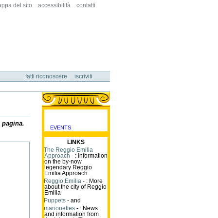
ppa del sito
accessibilità
contatti
fatti riconoscere
iscriviti
a pagina.
EVENTS
categorie
LINKS
The Reggio Emilia
Approach
- : Information
on the by-now
legendary Reggio
Emilia Approach
Reggio Emilia
- : More
about the city of Reggio
Emilia
Puppets
- and
marionettes
- : News
and information from