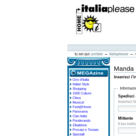
Vai
ai
contenuti.
|
Spostati
sulla
navigazione
ItaliaPlease
Strumenti
personali
→
→
tu sei qui:
portale
italiaplease
Manda a
Inserisci l'
Giro d'Italia
megazine
Italian Style
Informazio
Shopping
1000 Culture
Spedisci 
Cibus
Inserisci l
Musica!
Feel@Home
Panorama
Ciao Italia
Mittente
Ponderando
Il tuo indir
Zibaldone
Provato e Testato
Speciali!