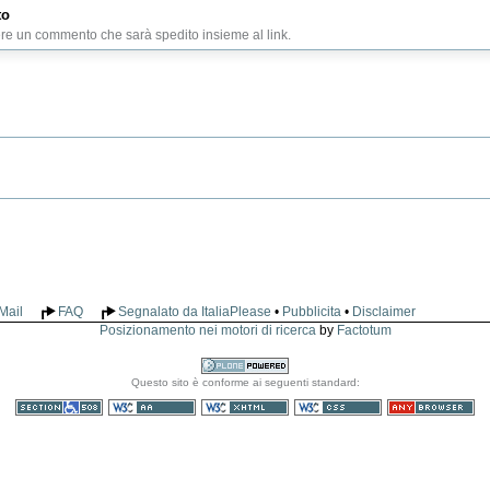
to
ere un commento che sarà spedito insieme al link.
Mail
FAQ
Segnalato da ItaliaPlease
•
Pubblicita
•
Disclaimer
Posizionamento nei motori di ricerca
by
Factotum
Realizzato
Questo sito è conforme ai seguenti standard:
con Plone
Sezione 508
WCAG
XHTML valido
CSS valido
Consultabile con
qualsiasi browser