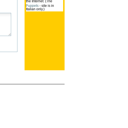
the Internet. (The
Puppets
- site is in
Italian only.)