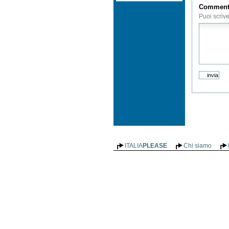
Commen
Puoi scriv
ITALIA
PLEASE
Chi siamo